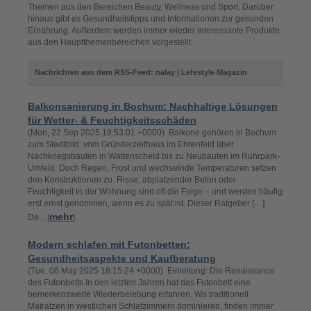
Themen aus den Bereichen Beauty, Wellness und Sport. Darüber
hinaus gibt es Gesundheitstipps und Informationen zur gesunden
Ernährung. Außerdem werden immer wieder interessante Produkte
aus den Hauptthemenbereichen vorgestellt.
Nachrichten aus dem RSS-Feed: nalay | Lefestyle Magazin
Balkonsanierung in Bochum: Nachhaltige Lösungen
für Wetter- & Feuchtigkeitsschäden
(Mon, 22 Sep 2025 18:53:01 +0000) Balkone gehören in Bochum
zum Stadtbild: vom Gründerzeithaus im Ehrenfeld über
Nachkriegsbauten in Wattenscheid bis zu Neubauten im Ruhrpark-
Umfeld. Doch Regen, Frost und wechselnde Temperaturen setzen
den Konstruktionen zu. Risse, abplatzender Beton oder
Feuchtigkeit in der Wohnung sind oft die Folge – und werden häufig
erst ernst genommen, wenn es zu spät ist. Dieser Ratgeber […]
mehr
De... [
]
Modern schlafen mit Futonbetten:
Gesundheitsaspekte und Kaufberatung
(Tue, 06 May 2025 18:15:24 +0000) Einleitung: Die Renaissance
des Futonbetts In den letzten Jahren hat das Futonbett eine
bemerkenswerte Wiederbelebung erfahren. Wo traditionell
Matratzen in westlichen Schlafzimmern dominieren, finden immer