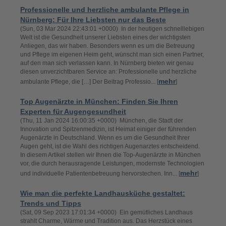
Professionelle und herzliche ambulante Pflege in
Nürnberg: Für Ihre Liebsten nur das Beste
(Sun, 03 Mar 2024 22:43:01 +0000) In der heutigen schnelllebigen
Welt ist die Gesundheit unserer Liebsten eines der wichtigsten
Anliegen, das wir haben. Besonders wenn es um die Betreuung
und Pflege im eigenen Heim geht, wünscht man sich einen Partner,
auf den man sich verlassen kann. In Nürnberg bieten wir genau
diesen unverzichtbaren Service an: Professionelle und herzliche
mehr
ambulante Pflege, die […] Der Beitrag Professio... [
]
Top Augenärzte in München: Finden Sie Ihren
Experten für Augengesundheit
(Thu, 11 Jan 2024 16:00:35 +0000) München, die Stadt der
Innovation und Spitzenmedizin, ist Heimat einiger der führenden
Augenärzte in Deutschland. Wenn es um die Gesundheit Ihrer
Augen geht, ist die Wahl des richtigen Augenarztes entscheidend.
In diesem Artikel stellen wir Ihnen die Top-Augenärzte in München
vor, die durch herausragende Leistungen, modernste Technologien
mehr
und individuelle Patientenbetreuung hervorstechen. Inn... [
]
Wie man die perfekte Landhausküche gestaltet:
Trends und Tipps
(Sat, 09 Sep 2023 17:01:34 +0000) Ein gemütliches Landhaus
strahlt Charme, Wärme und Tradition aus. Das Herzstück eines