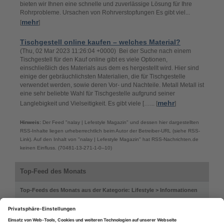
bieten wir Ihnen eine schnelle und zuverlässige Lösung für Ihre
Rohrprobleme. Ursachen von Rohrverstopfungen Es gibt viel...
mehr
[
]
Tischgestell online kaufen – welches Material?
(Thu, 02 Mar 2023 11:26:04 +0000) Bei der Suche nach einem
Tischgestell für den Kauf online gibt es viele Optionen,
einschließlich des Materials aus dem es hergestellt wird. Hier sind
einige der gebräuchlichsten Materialien, die für Tischgestelle
verwendet werden, sowie deren Vor- und Nachteile. Metall Metall ist
eine sehr beliebte Wahl für Tischgestelle aufgrund seiner
mehr
Langlebigkeit und Vielseitigkeit. Es gibt viele […... [
]
Hinweis:
Der Feed "nalay | Lefestyle Magazin" und dessen hier dargestellten
RSS-Inhalte liegen urheberrechtlich beim Autor der Betreiber-URL (siehe RSS-
Link). Auf den Inhalt von "nalay | Lefestyle Magazin" hat RSS-Nachrichten.de
keinen Einfluss. (70481-13-271-1-0--10)
Top-Feed des Monats
Top-Feeds des Monats aus der Kategorie: Lifestyle > Informationen
nalay | Lefestyle Magazin
Top Magazin Frankfurt