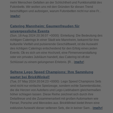
mehr Menschen Gefallen an der Schlichtheit und Funktionalität des
Futonbetts. Wir wollen uns mit den Gründen für diesen Trend
beschäftigen und aufzeigen, warum Futonbetten nicht nur eine Fr...
mehr
[
]
Catering Mannheim: Gaumenfreuden für
unvergessliche Events
(Sun, 18 Aug 2024 20:36:07 +0000) Einleitung: Die Bedeutung des
richtigen Caterings In einer Stadt wie Mannheim, bekannt für ihre
kulturelle Vielfalt und pulsierende Geschäftswelt, ist die Auswahl
des richtigen Caterings entscheidend für den Erfolg eines jeden
Events. Ob es sich um eine Hochzeit, eine Firmenveranstaltung
oder ein privates Jubiläum handelt, das Catering ist oft der
mehr
Schlüssel zu einem gelungenen Erlebnis. [R... [
]
Seltene Lego Speed Champions: Ihre Sammlung
wartet bei BrickWinkel!
(Tue, 07 May 2024 20:04:23 +0000) Lego Speed Champions Sets
sind nicht nur einfache Spielzeuge, sondern echte Sammlerstücke,
die die Herzen von Autofans und Lego-Liebhabern gleichermaßen
höher schlagen lassen. Diese Reihe zeichnet sich durch ihre
Detailtreue und die Zusammenarbeit mit großen Automarken wie
Ferrari, Porsche und Mercedes aus. BrickWinkel bietet Ihnen eine
mehr
exklusive Auswahl dieser seltenen Sets, die in keiner Sam... [
]