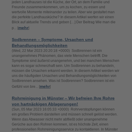
jeden Landhauses ist die Küche, der Ort, an dem Familie und
Freunde zusammenkommen, um zu kochen, zu essen und
wertvolle Momente miteinander zu teilen. Aber wie gestaltet man
die perfekte Landhausküche? In diesem Artikel werfen wir einen
Blick auf aktuelle Trends und geben […] Der Beitrag Wie man die
mehr
p... [
]
Sodbrennen – Symptome, Ursachen und
Behandlungsmöglichkeiten
(Wed, 22 Mar 2023 20:20:18 +0000) Sodbrennen ist ein
unangenehmes Phänomen, das viele Menschen betrifft. Die
Symptome sind äußerst unangenehm, und bei manchen Menschen
kann es sogar schmerzhaft sein. Um Sodbrennen zu behandeln,
müssen die Ursachen erkannt werden. In diesem Artikel werden wir
uns die häufigsten Ursachen und Behandlungsmöglichkeiten von
Sodbrennen ansehen. Was ist Sodbrennen? Sodbrennen ist ein
mehr
Gefühl von bre... [
]
Rohrreinigung in Münster – Wir befreien Ihre Rohre
von hartnäckigen Ablagerungen!
(Sun, 05 Mar 2023 16:05:33 +0000) Rohrverstopfungen können
ein großes Problem darstellen und müssen schnell gelöst werden.
Wenn das Abwasser nicht mehr abfließt oder unangenehme
Gerüche aus den Rohren kommen, ist es höchste Zeit, einen
professionellen Rohrreinigungsservice zu kontaktieren. In Münster