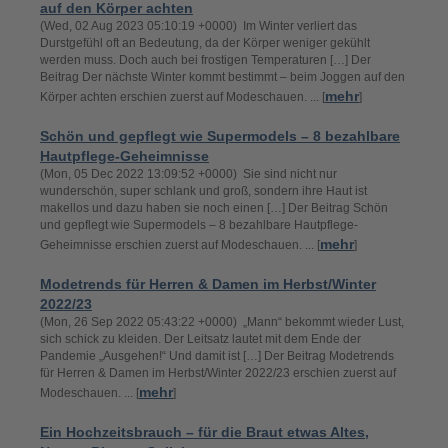
auf den Körper achten
(Wed, 02 Aug 2023 05:10:19 +0000) Im Winter verliert das
Durstgefühl oft an Bedeutung, da der Körper weniger gekühlt
werden muss. Doch auch bei frostigen Temperaturen […] Der
Beitrag Der nächste Winter kommt bestimmt – beim Joggen auf den
mehr
Körper achten erschien zuerst auf Modeschauen. ... [
]
Schön und gepflegt wie Supermodels – 8 bezahlbare
Hautpflege-Geheimnisse
(Mon, 05 Dec 2022 13:09:52 +0000) Sie sind nicht nur
wunderschön, super schlank und groß, sondern ihre Haut ist
makellos und dazu haben sie noch einen […] Der Beitrag Schön
und gepflegt wie Supermodels – 8 bezahlbare Hautpflege-
mehr
Geheimnisse erschien zuerst auf Modeschauen. ... [
]
Modetrends für Herren & Damen im Herbst/Winter
2022/23
(Mon, 26 Sep 2022 05:43:22 +0000) „Mann“ bekommt wieder Lust,
sich schick zu kleiden. Der Leitsatz lautet mit dem Ende der
Pandemie „Ausgehen!“ Und damit ist […] Der Beitrag Modetrends
für Herren & Damen im Herbst/Winter 2022/23 erschien zuerst auf
mehr
Modeschauen. ... [
]
Ein Hochzeitsbrauch – für die Braut etwas Altes,