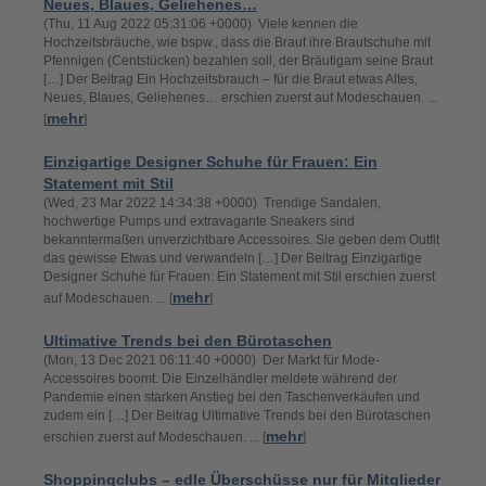
Neues, Blaues, Geliehenes…
(Thu, 11 Aug 2022 05:31:06 +0000) Viele kennen die
Hochzeitsbräuche, wie bspw., dass die Braut ihre Brautschuhe mit
Pfennigen (Centstücken) bezahlen soll, der Bräutigam seine Braut
[…] Der Beitrag Ein Hochzeitsbrauch – für die Braut etwas Altes,
Neues, Blaues, Geliehenes… erschien zuerst auf Modeschauen. ...
mehr
[
]
Einzigartige Designer Schuhe für Frauen: Ein
Statement mit Stil
(Wed, 23 Mar 2022 14:34:38 +0000) Trendige Sandalen,
hochwertige Pumps und extravagante Sneakers sind
bekanntermaßen unverzichtbare Accessoires. Sie geben dem Outfit
das gewisse Etwas und verwandeln […] Der Beitrag Einzigartige
Designer Schuhe für Frauen: Ein Statement mit Stil erschien zuerst
mehr
auf Modeschauen. ... [
]
Ultimative Trends bei den Bürotaschen
(Mon, 13 Dec 2021 06:11:40 +0000) Der Markt für Mode-
Accessoires boomt. Die Einzelhändler meldete während der
Pandemie einen starken Anstieg bei den Taschenverkäufen und
zudem ein […] Der Beitrag Ultimative Trends bei den Bürotaschen
mehr
erschien zuerst auf Modeschauen. ... [
]
Shoppingclubs – edle Überschüsse nur für Mitglieder