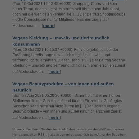
(Tue, 19 Oct 2021 12:12:45 +0000) Shopping-Clubs sind kein
neuer Trend, denn sie gibt es bereits seit über einem Jahrzehnt,
doch nur die wenigsten kennen sie. […] Der Beitrag Shoppingclubs
– edle Überschüsse nur für Mitglieder erschien zuerst auf
mehr
Modeschauen. ... [
]
Vegane Kleidung – umwelt- und tierfreundlich
konsumieren
(Mon, 18 Oct 2021 10:15:37 +0000) Für viele gehört es bei der
Ernährung bereits lange dazu: sich möglichst umwelt- und
tierfreundlich zu ernähren. Dieser Trend ist […] Der Beitrag Vegane
Kleidung – umwelt- und tierfreundlich konsumieren erschien zuerst
mehr
auf Modeschauen. ... [
]
Vegane Beautyprodukte – von innen und außen
natürlich
(Sun, 22 Aug 2021 05:29:30 +0000) Schönheit hat einen hohen
Stellenwert in der Gesellschaft und für den Einzelnen. Gepflegtes
Aussehen kann nicht nur viele Türen im […] Der Beitrag Vegane
Beautyprodukte – von innen und außen natürlich erschien zuerst
mehr
auf Modeschauen. ... [
]
Hinweis:
Der Feed "Modeschauen-Auf den Laufstegen der Welt" und dessen
hier dargestellten RSS-Inhalte liegen urheberrechtlich beim Autor der Betreiber-