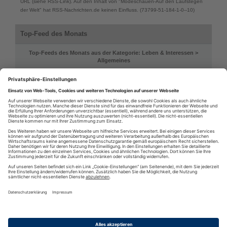
URL (siehe RSS-Link). Auf den Inhalt von "Modeschauen-Auf den Laufstegen
der Welt" hat RSS-Nachrichten.de keinen Einfluss. (73799-51-184-1-0--10)
Top-Feed des Monats
Top-Feeds des Monats aus der Kategorie: Leben & Interessen >
Allgemeines
1zu160.net - Modellbahn-News vom Spur N-Portal
Modellversium - Online Modellbau Magazin
Die 10 neuesten Rätsel - www.raetselstunde.de
Reflections - Alltägliche Geschichten by Falki
Modeschauen-Auf den Laufstegen der Welt
RSS
·
RSS Reader
·
Podcatcher
·
RSSFeed eintragen
·
Verzeichnis
Datenschutzinformationen
·
Cookie-Einstellungen
·
Impressum · AGB