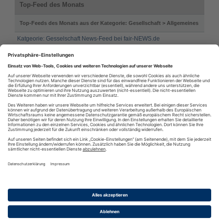
Top-Feed des Monats
Top-Feeds des Monats aus der Kategorie: Gesellschaft > Allgemeines
Katgeorie: Gesselschaft News-Feed bei fair-NEWS.de
CSD Berlin - News
Seniorenbedarf - für eine wohl umsorte Lebenslust
familienrss. wir informieren sie
Tipps von Frauen für Frauen
Syreality - Erschaffe Deine eigene Realität
RSS
·
RSS Reader
·
Podcatcher
·
RSSFeed eintragen
·
Verzeichnis
Datenschutzinformationen
·
Cookie-Einstellungen
·
Impressum · AGB
& Nutzungsbedingungen
·
Partnerprogramme
·
Sitemap