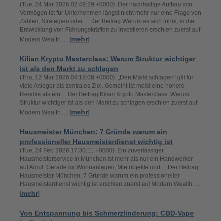
(Tue, 24 Mar 2026 02:49:29 +0000) Der nachhaltige Aufbau von
Vermögen ist für Unternehmen längst nicht mehr nur eine Frage von
Zahlen, Strategien oder… Der Beitrag Warum es sich lohnt, in die
Entwicklung von Führungskräften zu investieren erschien zuerst auf
mehr
Modern Wealth. ... [
]
Kilian Krypto Masterclass: Warum Struktur wichtiger
ist als den Markt zu schlagen
(Thu, 12 Mar 2026 04:18:08 +0000) „Den Markt schlagen“ gilt für
viele Anleger als zentrales Ziel. Gemeint ist meist eine höhere
Rendite als ein… Der Beitrag Kilian Krypto Masterclass: Warum
Struktur wichtiger ist als den Markt zu schlagen erschien zuerst auf
mehr
Modern Wealth. ... [
]
Hausmeister München: 7 Gründe warum ein
professioneller Hausmeisterdienst wichtig ist
(Tue, 24 Feb 2026 17:30:11 +0000) Ein zuverlässiger
Hausmeisterservice in München ist mehr als nur ein Handwerker
auf Abruf. Gerade für Wohnanlagen, Mietobjekte und… Der Beitrag
Hausmeister München: 7 Gründe warum ein professioneller
Hausmeisterdienst wichtig ist erschien zuerst auf Modern Wealth. ...
mehr
[
]
Von Entspannung bis Schmerzlinderung: CBD-Vape