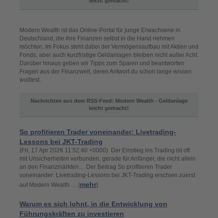
leicht gemacht!
Modern Wealth ist das Online-Portal für junge Erwachsene in
Deutschland, die ihre Finanzen selbst in die Hand nehmen
möchten. Im Fokus steht dabei der Vermögensaufbau mit Aktien und
Fonds, aber auch kurzfristige Geldanlagen bleiben nicht außer Acht.
Darüber hinaus geben wir Tipps zum Sparen und beantworten
Fragen aus der Finanzwelt, deren Antwort du schon lange wissen
wolltest.
Nachrichten aus dem RSS-Feed: Modern Wealth - Geldanlage
leicht gemacht!
So profitieren Trader voneinander: Livetrading-
Lessons bei JKT-Trading
(Fri, 17 Apr 2026 11:52:40 +0000) Der Einstieg ins Trading ist oft
mit Unsicherheiten verbunden, gerade für Anfänger, die nicht allein
an den Finanzmärkten… Der Beitrag So profitieren Trader
voneinander: Livetrading-Lessons bei JKT-Trading erschien zuerst
mehr
auf Modern Wealth. ... [
]
Warum es sich lohnt, in die Entwicklung von
Führungskräften zu investieren