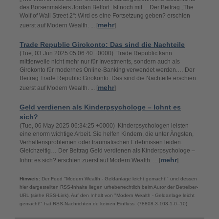
des Börsenmaklers Jordan Belfort. Ist noch mit… Der Beitrag „The
Wolf of Wall Street 2“: Wird es eine Fortsetzung geben? erschien
mehr
zuerst auf Modern Wealth. ... [
]
Trade Republic Girokonto: Das sind die Nachteile
(Tue, 03 Jun 2025 05:06:40 +0000) Trade Republic kann
mittlerweile nicht mehr nur für Investments, sondern auch als
Girokonto für modernes Online-Banking verwendet werden.… Der
Beitrag Trade Republic Girokonto: Das sind die Nachteile erschien
mehr
zuerst auf Modern Wealth. ... [
]
Geld verdienen als Kinderpsychologe – lohnt es
sich?
(Tue, 06 May 2025 06:34:25 +0000) Kinderpsychologen leisten
eine enorm wichtige Arbeit. Sie helfen Kindern, die unter Ängsten,
Verhaltensproblemen oder traumatischen Erlebnissen leiden.
Gleichzeitig… Der Beitrag Geld verdienen als Kinderpsychologe –
mehr
lohnt es sich? erschien zuerst auf Modern Wealth. ... [
]
Hinweis:
Der Feed "Modern Wealth - Geldanlage leicht gemacht!" und dessen
hier dargestellten RSS-Inhalte liegen urheberrechtlich beim Autor der Betreiber-
URL (siehe RSS-Link). Auf den Inhalt von "Modern Wealth - Geldanlage leicht
gemacht!" hat RSS-Nachrichten.de keinen Einfluss. (78808-3-103-1-0--10)