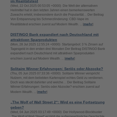
im Realitätstest
(Wed, 22 Oct 2025 00:53:05 +0000) Die Welt der alternativen
Heilmittel hat in den letzten Jahren einen bemerkenswerten
Zuwachs erlebt, insbesondere durch die Popularität… Der Beitrag
Von Entspannung bis Schmerzlinderung: CBD-Vape im
mehr
Realitätstest erschien zuerst auf Modern Wealth. ... [
]
DISTINGO Bank expandiert nach Deutschland mit
attraktiven Sparprodukten
(Mon, 28 Jul 2025 12:55:24 +0000) Startangebot: 3 % Zinsen auf
Tagesgeld in den ersten drei Monaten Der Beitrag DISTINGO Bank
expandiert nach Deutschland mit attraktiven Sparprodukten
mehr
erschien zuerst auf Modern Wealth. ... [
]
Solitaire Winner Erfahrungen: Seriös oder Abzocke?
(Thu, 05 Jun 2025 07:33:36 +0000) Solitaire Winner verspricht
Nutzern, mit dem beliebten Kartenspiel echtes Geld zu verdienen.
Doch was steckt dahinter und welche… Der Beitrag Solitaire
Winner Erfahrungen: Seriös oder Abzocke? erschien zuerst auf
mehr
Modern Wealth. ... [
]
„The Wolf of Wall Street 2“: Wird es eine Fortsetzung
geben?
(Wed, 04 Jun 2025 03:17:49 +0000) Der Hollywood-Blockbuster
„The Wolf of Wall Street“ erzählt die außergewöhnliche Geschichte