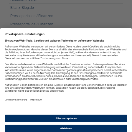
Bilanz-Blog.de
Presseportal.de / Finanzen
Presseportal.de / Finanzen
FinanzNachrichten.de: Aktuelle Nachrichten
shareribs - Green Energy News - Solar, Wind, Wasser, Biogas
Presseportal.de / Finanzen
FIDURA-Fonds-RSS-Feed - Spendenwebsite
Geldwiki - Dein Finanznavigator
RSS
·
RSS Reader
·
Podcatcher
·
RSSFeed eintragen
·
Verzeichnis
Datenschutzinformationen
·
Cookie-Einstellungen
·
Impressum · AGB
& Nutzungsbedingungen
·
Partnerprogramme
·
Sitemap