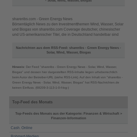
- Solar, Wind, Wasser, Biogas
shareribs.com - Green Energy News
Börsentäglich News zu den Investmentthemen Wind, Wasser, Solar
und Biogas von shareribs.com Coverage deutscher, chinesischer
und US-amerikanischer Titel, die in Deutschland handelbar sind
Nachrichten aus dem RSS-Feed: shareribs - Green Energy News -
Solar, Wind, Wasser, Biogas
Hinweis:
Der Feed "shareribs - Green Energy News - Solar, Wind, Wasser,
Biogas" und dessen hier dargestellten RSS-Inhalte liegen urheberrechtlich
beim Autor der Betreiber-URL (siehe RSS-Link). Auf den Inhalt von "shareribs -
Green Energy News - Solar, Wind, Wasser, Biogas" hat RSS-Nachrichten.de
keinen Einfluss. (68209-3-113-1-0-f-log-)
Top-Feed des Monats
Top-Feeds des Monats aus der Kategorie: Finanzen & Wirtschaft >
Finanzen-Information
Cash. Online
Rohmert-Medien