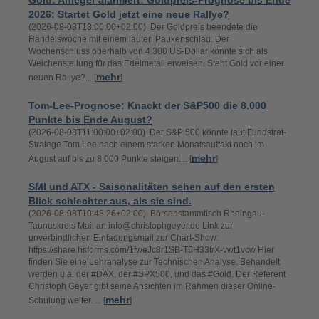
Gold: Anleger alarmiert: Goldpreis-Prognose bis Ende
2026: Startet Gold jetzt eine neue Rallye?
(2026-08-08T13:00:00+02:00) Der Goldpreis beendete die
Handelswoche mit einem lauten Paukenschlag. Der
Wochenschluss oberhalb von 4.300 US-Dollar könnte sich als
Weichenstellung für das Edelmetall erweisen. Steht Gold vor einer
mehr
neuen Rallye?... [
]
Tom-Lee-Prognose: Knackt der S&P500 die 8.000
Punkte bis Ende August?
(2026-08-08T11:00:00+02:00) Der S&P 500 könnte laut Fundstrat-
Stratege Tom Lee nach einem starken Monatsauftakt noch im
mehr
August auf bis zu 8.000 Punkte steigen.... [
]
SMI und ATX - Saisonalitäten sehen auf den ersten
Blick schlechter aus, als sie sind.
(2026-08-08T10:48:26+02:00) Börsenstammtisch Rheingau-
Taunuskreis Mail an info@christophgeyer.de Link zur
unverbindlichen Einladungsmail zur Chart-Show:
https://share.hsforms.com/1fweJc8r1SB-T5H33trX-vwt1vcw Hier
finden Sie eine Lehranalyse zur Technischen Analyse. Behandelt
werden u.a. der #DAX, der #SPX500, und das #Gold. Der Referent
Christoph Geyer gibt seine Ansichten im Rahmen dieser Online-
mehr
Schulung weiter. ... [
]