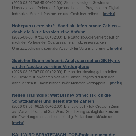
(2026-08-06T08:45:00+02:00) Siemens steigert Gewinn und
Umsatz, erzielt Rekordaufträge und hebt die Prognose an. Digital
mehr
Industries, Smart Infrastructure und Cashflow treiben.... [
]
Höhepunkt erreicht?: Sandisk liefert starke Zahlen –
doch die Aktie kassiert eine Abfuhr
(2026-08-06T07:31:00+02:00) Die Sandisk-Aktie verliert deutlich
nach der Vorlage der Quartalszahlen. Trotz eines starken
mehr
Umsatzwachstums sorgt der Ausblick für Verunsicherung.... [
]
Speicher-Boom befeuert: Analysten sehen SK Hynix
an der Nasdaq vor einer Verdopplung
(2026-08-06T07:00:00+02:00) Die an der Nasdaq gehandelten
SK-Hynix-ADRs könnten sich laut Cantor Fitzgerald durch den
mehr
anhaltenden KI-Boom binnen zwölf Monaten verdoppeln.... [
]
Neues Traumduo: Walt Disney öffnet TikTok die
Schatzkammer und liefert starke Zahlen
(2026-08-06T06:15:00+02:00) Disney gibt TikTok-Creatorn Zugriff
auf Marvel, Pixar und Star Wars. Gleichzeitig schlägt der Konzern
die Erwartungen deutlich und kündigt Milliardenrückkäufe an....
mehr
[
]
KALI WIRD STRATEGISCH: TOP-Projekt nimmt die