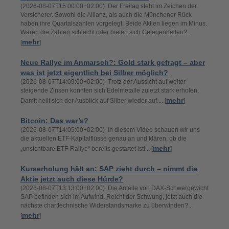
(2026-08-07T15:00:00+02:00) Der Freitag steht im Zeichen der
Versicherer. Sowohl die Allianz, als auch die Münchener Rück
haben ihre Quartalszahlen vorgelegt. Beide Aktien liegen im Minus.
Waren die Zahlen schlecht oder bieten sich Gelegenheiten?...
mehr
[
]
Neue Rallye im Anmarsch?: Gold stark gefragt – aber
was ist jetzt eigentlich bei Silber möglich?
(2026-08-07T14:09:00+02:00) Trotz der Aussicht auf weiter
steigende Zinsen konnten sich Edelmetalle zuletzt stark erholen.
mehr
Damit hellt sich der Ausblick auf Silber wieder auf.... [
]
Bitcoin: Das war’s?
(2026-08-07T14:05:00+02:00) In diesem Video schauen wir uns
die aktuellen ETF-Kapitalflüsse genau an und klären, ob die
mehr
„unsichtbare ETF-Rallye“ bereits gestartet ist!... [
]
Kurserholung hält an: SAP zieht durch – nimmt die
Aktie jetzt auch diese Hürde?
(2026-08-07T13:13:00+02:00) Die Anteile von DAX-Schwergewicht
SAP befinden sich im Aufwind. Reicht der Schwung, jetzt auch die
nächste charttechnische Widerstandsmarke zu überwinden?...
mehr
[
]