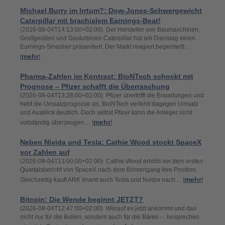
Michael Burry im Irrtum?: Dow-Jones-Schwergewicht
Caterpillar mit brachialem Earnings-Beat!
(2026-08-04T14:13:00+02:00) Der Hersteller von Baumaschinen,
Großgeräten und Gasturbinen Caterpillar hat am Dienstag einen
Earnings-Smasher präsentiert. Der Markt reagiert begeistert!...
mehr
[
]
Pharma-Zahlen im Kontrast: BioNTech schockt mit
Prognose – Pfizer schafft die Überraschung
(2026-08-04T13:28:00+02:00) Pfizer übertrifft die Erwartungen und
hebt die Umsatzprognose an. BioNTech verfehlt dagegen Umsatz
und Ausblick deutlich. Doch selbst Pfizer kann die Anleger nicht
mehr
vollständig überzeugen.... [
]
Neben Nivida und Tesla: Cathie Wood stockt SpaceX
vor Zahlen auf
(2026-08-04T13:00:00+02:00) Cathie Wood erhöht vor dem ersten
Quartalsbericht von SpaceX nach dem Börsengang ihre Position.
mehr
Gleichzeitig kauft ARK Invest auch Tesla und Nvidia nach.... [
]
Bitcoin: Die Wende beginnt JETZT?
(2026-08-04T12:47:00+02:00) Worauf es jetzt ankommt und das
nicht nur für die Bullen, sondern auch für die Bären –, besprechen