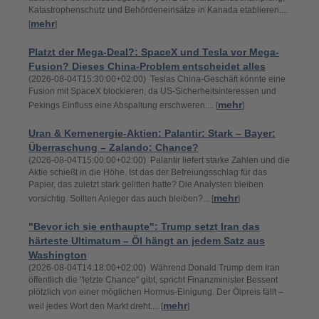
Katastrophenschutz und Behördeneinsätze in Kanada etablieren....
mehr
[
]
Platzt der Mega-Deal?: SpaceX und Tesla vor Mega-
Fusion? Dieses China-Problem entscheidet alles
(2026-08-04T15:30:00+02:00) Teslas China-Geschäft könnte eine
Fusion mit SpaceX blockieren, da US-Sicherheitsinteressen und
mehr
Pekings Einfluss eine Abspaltung erschweren.... [
]
Uran & Kernenergie-Aktien: Palantir: Stark – Bayer:
Überraschung – Zalando: Chance?
(2026-08-04T15:00:00+02:00) Palantir liefert starke Zahlen und die
Aktie schießt in die Höhe. Ist das der Befreiungsschlag für das
Papier, das zuletzt stark gelitten hatte? Die Analysten bleiben
mehr
vorsichtig. Sollten Anleger das auch bleiben?... [
]
"Bevor ich sie enthaupte": Trump setzt Iran das
härteste Ultimatum – Öl hängt an jedem Satz aus
Washington
(2026-08-04T14:18:00+02:00) Während Donald Trump dem Iran
öffentlich die "letzte Chance" gibt, spricht Finanzminister Bessent
plötzlich von einer möglichen Hormus-Einigung. Der Ölpreis fällt –
mehr
weil jedes Wort den Markt dreht.... [
]