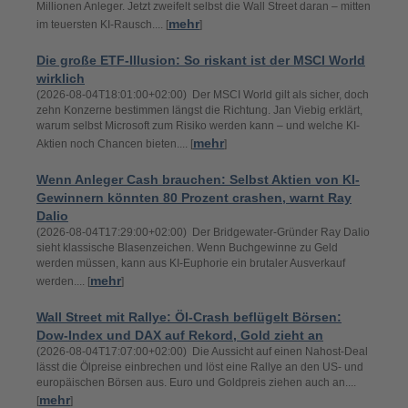
Millionen Anleger. Jetzt zweifelt selbst die Wall Street daran – mitten
mehr
im teuersten KI-Rausch.... [
]
Die große ETF-Illusion: So riskant ist der MSCI World
wirklich
(2026-08-04T18:01:00+02:00) Der MSCI World gilt als sicher, doch
zehn Konzerne bestimmen längst die Richtung. Jan Viebig erklärt,
warum selbst Microsoft zum Risiko werden kann – und welche KI-
mehr
Aktien noch Chancen bieten.... [
]
Wenn Anleger Cash brauchen: Selbst Aktien von KI-
Gewinnern könnten 80 Prozent crashen, warnt Ray
Dalio
(2026-08-04T17:29:00+02:00) Der Bridgewater-Gründer Ray Dalio
sieht klassische Blasenzeichen. Wenn Buchgewinne zu Geld
werden müssen, kann aus KI-Euphorie ein brutaler Ausverkauf
mehr
werden.... [
]
Wall Street mit Rallye: Öl-Crash beflügelt Börsen:
Dow-Index und DAX auf Rekord, Gold zieht an
(2026-08-04T17:07:00+02:00) Die Aussicht auf einen Nahost-Deal
lässt die Ölpreise einbrechen und löst eine Rallye an den US- und
europäischen Börsen aus. Euro und Goldpreis ziehen auch an....
mehr
[
]