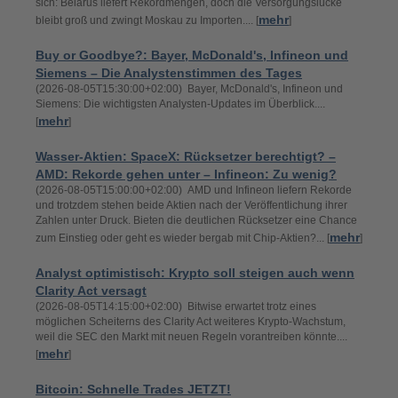
sich: Belarus liefert Rekordmengen, doch die Versorgungslücke
mehr
bleibt groß und zwingt Moskau zu Importen.... [
]
Buy or Goodbye?: Bayer, McDonald's, Infineon und
Siemens – Die Analystenstimmen des Tages
(2026-08-05T15:30:00+02:00) Bayer, McDonald's, Infineon und
Siemens: Die wichtigsten Analysten-Updates im Überblick....
mehr
[
]
Wasser-Aktien: SpaceX: Rücksetzer berechtigt? –
AMD: Rekorde gehen unter – Infineon: Zu wenig?
(2026-08-05T15:00:00+02:00) AMD und Infineon liefern Rekorde
und trotzdem stehen beide Aktien nach der Veröffentlichung ihrer
Zahlen unter Druck. Bieten die deutlichen Rücksetzer eine Chance
mehr
zum Einstieg oder geht es wieder bergab mit Chip-Aktien?... [
]
Analyst optimistisch: Krypto soll steigen auch wenn
Clarity Act versagt
(2026-08-05T14:15:00+02:00) Bitwise erwartet trotz eines
möglichen Scheiterns des Clarity Act weiteres Krypto-Wachstum,
weil die SEC den Markt mit neuen Regeln vorantreiben könnte....
mehr
[
]
Bitcoin: Schnelle Trades JETZT!