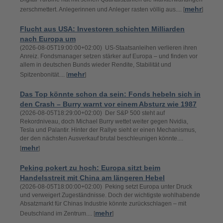
mehr
zerschmettert. Anlegerinnen und Anleger rasten völlig aus.... [
]
Flucht aus USA: Investoren schichten Milliarden
nach Europa um
(2026-08-05T19:00:00+02:00) US-Staatsanleihen verlieren ihren
Anreiz. Fondsmanager setzen stärker auf Europa – und finden vor
allem in deutschen Bunds wieder Rendite, Stabilität und
mehr
Spitzenbonität.... [
]
Das Top könnte schon da sein: Fonds hebeln sich in
den Crash – Burry warnt vor einem Absturz wie 1987
(2026-08-05T18:29:00+02:00) Der S&P 500 steht auf
Rekordniveau, doch Michael Burry wettet weiter gegen Nvidia,
Tesla und Palantir. Hinter der Rallye sieht er einen Mechanismus,
der den nächsten Ausverkauf brutal beschleunigen könnte....
mehr
[
]
Peking pokert zu hoch: Europa sitzt beim
Handelsstreit mit China am längeren Hebel
(2026-08-05T18:00:00+02:00) Peking setzt Europa unter Druck
und verweigert Zugeständnisse. Doch der wichtigste wohlhabende
Absatzmarkt für Chinas Industrie könnte zurückschlagen – mit
mehr
Deutschland im Zentrum.... [
]