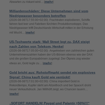
mehr
Abwarten zu riskant wird.... [
]
Milliardenschäden: Diese Unternehmen sind vom
Niedrigwasser besonders betroffen
(2026-08-06T17:55:00+02:00) Frachtraten explodieren, Schiffe
fahren fast leer und Fabriken fürchten Produktionsstopps. Das
Niedrigwasser trifft Deutschlands Wirtschaft mitten in der Erholung
mehr
mit Wucht.... [
]
US-Techwerte stark: Wall Street legt zu, DAX steigt
nach Zahlen von Telekom, Henkel
(2026-08-06T17:05:00+02:00) Angetrieben von zahlreichen guten
Unternehmenszahlen haben der US-Börsen ebenso wie der DAX
und die großen Europabörsen zugelegt. Der Ölpreis zog wieder
mehr
etwas an, Gold legte zu.... [
]
Gold bricht aus: Rohstoffmarkt sendet ein explosives
Signal: China kauft Gold wie verrückt!
(2026-08-06T17:01:00+02:00) China importiert Gold in
Rekordtempo, Kupfer steht am Allzeithoch und bei SpaceX droht
neuer Verkaufsdruck. Jan Willhöft zeigt, wo Chancen lauern....
mehr
[
]
„SOFORT HANDELN! Paypal und Palantir +50%!!!“