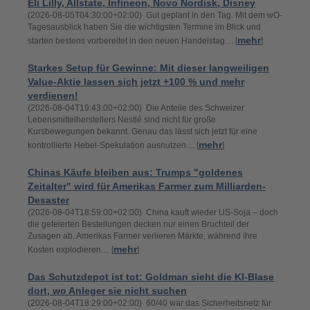
Eli Lilly, Allstate, Infineon, Novo Nordisk, Disney
(2026-08-05T04:30:00+02:00) Gut geplant in den Tag. Mit dem wO-
Tagesausblick haben Sie die wichtigsten Termine im Blick und
mehr
starten bestens vorbereitet in den neuen Handelstag.... [
]
Starkes Setup für Gewinne: Mit dieser langweiligen
Value-Aktie lassen sich jetzt +100 % und mehr
verdienen!
(2026-08-04T19:43:00+02:00) Die Anteile des Schweizer
Lebensmittelherstellers Nestlé sind nicht für große
Kursbewegungen bekannt. Genau das lässt sich jetzt für eine
mehr
kontrollierte Hebel-Spekulation ausnutzen.... [
]
Chinas Käufe bleiben aus: Trumps "goldenes
Zeitalter" wird für Amerikas Farmer zum Milliarden-
Desaster
(2026-08-04T18:59:00+02:00) China kauft wieder US-Soja – doch
die gefeierten Bestellungen decken nur einen Bruchteil der
Zusagen ab. Amerikas Farmer verlieren Märkte, während ihre
mehr
Kosten explodieren.... [
]
Das Schutzdepot ist tot: Goldman sieht die KI-Blase
dort, wo Anleger sie nicht suchen
(2026-08-04T18:29:00+02:00) 60/40 war das Sicherheitsnetz für