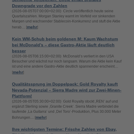
Downgrade vor den Zahlen
(2026-08-05T07:00:00+02:00) Circle veröffentlich heute seine
Quartalszahlen. Morgan Stanley warnt im Vorfeld vor sinkenden
Margen und wachsender Stablecoin-Konkurrenz und stuft die Aktie
mehr
herab.... [
]
Kein WM-Schub beim goldenen M: Kaum Wachstum
bei McDonald’s – diese Gastro-Aktie läuft deutlich
besser
(2026-08-05T06:15:00+02:00) McDonald’s verliert in den USA
Besucher und wächst nur noch langsam. Warum die Aktie kein Kauf
ist und eine andere Gastro-Aktie deutlich spannender erscheint....
mehr
[
]
Qualitätssprung im Doppelpack: Gold Royalty kauft
Nevada-Potenzial – Sierra Madre wird zur Zwei-Minen-
Plattform!
(2026-08-05T05:30:00+02:00) Gold Royalty stockt ‚REN‘ auf und
ergänzt Sterling sowie ‚Granite Creek‘. Sierra Madre verbindet die
laufende ‚La Guitarra‘ und ‚Del Toro‘-Produktion, Plus 30.000 Meter
mehr
Bohrungen.... [
]
Ihre wichtigsten Termine: Frische Zahlen von Ebay,