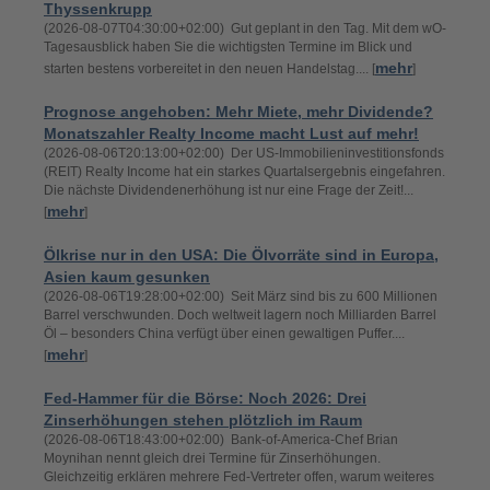
Thyssenkrupp
(2026-08-07T04:30:00+02:00) Gut geplant in den Tag. Mit dem wO-
Tagesausblick haben Sie die wichtigsten Termine im Blick und
mehr
starten bestens vorbereitet in den neuen Handelstag.... [
]
Prognose angehoben: Mehr Miete, mehr Dividende?
Monatszahler Realty Income macht Lust auf mehr!
(2026-08-06T20:13:00+02:00) Der US-Immobilieninvestitionsfonds
(REIT) Realty Income hat ein starkes Quartalsergebnis eingefahren.
Die nächste Dividendenerhöhung ist nur eine Frage der Zeit!...
mehr
[
]
Ölkrise nur in den USA: Die Ölvorräte sind in Europa,
Asien kaum gesunken
(2026-08-06T19:28:00+02:00) Seit März sind bis zu 600 Millionen
Barrel verschwunden. Doch weltweit lagern noch Milliarden Barrel
Öl – besonders China verfügt über einen gewaltigen Puffer....
mehr
[
]
Fed-Hammer für die Börse: Noch 2026: Drei
Zinserhöhungen stehen plötzlich im Raum
(2026-08-06T18:43:00+02:00) Bank-of-America-Chef Brian
Moynihan nennt gleich drei Termine für Zinserhöhungen.
Gleichzeitig erklären mehrere Fed-Vertreter offen, warum weiteres