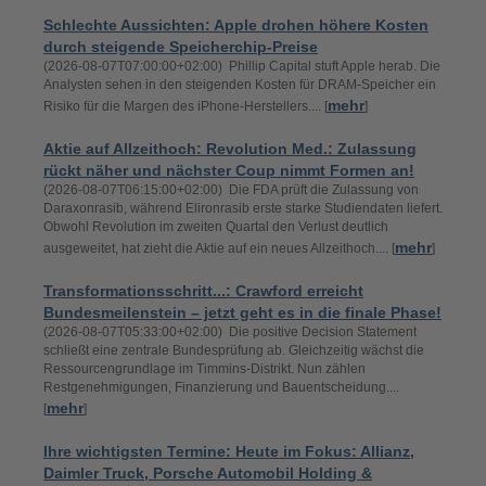
Schlechte Aussichten: Apple drohen höhere Kosten
durch steigende Speicherchip-Preise
(2026-08-07T07:00:00+02:00) Phillip Capital stuft Apple herab. Die
Analysten sehen in den steigenden Kosten für DRAM-Speicher ein
mehr
Risiko für die Margen des iPhone-Herstellers.... [
]
Aktie auf Allzeithoch: Revolution Med.: Zulassung
rückt näher und nächster Coup nimmt Formen an!
(2026-08-07T06:15:00+02:00) Die FDA prüft die Zulassung von
Daraxonrasib, während Elironrasib erste starke Studiendaten liefert.
Obwohl Revolution im zweiten Quartal den Verlust deutlich
mehr
ausgeweitet, hat zieht die Aktie auf ein neues Allzeithoch.... [
]
Transformationsschritt...: Crawford erreicht
Bundesmeilenstein – jetzt geht es in die finale Phase!
(2026-08-07T05:33:00+02:00) Die positive Decision Statement
schließt eine zentrale Bundesprüfung ab. Gleichzeitig wächst die
Ressourcengrundlage im Timmins-Distrikt. Nun zählen
Restgenehmigungen, Finanzierung und Bauentscheidung....
mehr
[
]
Ihre wichtigsten Termine: Heute im Fokus: Allianz,
Daimler Truck, Porsche Automobil Holding &