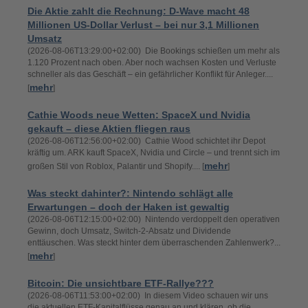
Die Aktie zahlt die Rechnung: D-Wave macht 48
Millionen US-Dollar Verlust – bei nur 3,1 Millionen
Umsatz
(2026-08-06T13:29:00+02:00) Die Bookings schießen um mehr als
1.120 Prozent nach oben. Aber noch wachsen Kosten und Verluste
schneller als das Geschäft – ein gefährlicher Konflikt für Anleger....
mehr
[
]
Cathie Woods neue Wetten: SpaceX und Nvidia
gekauft – diese Aktien fliegen raus
(2026-08-06T12:56:00+02:00) Cathie Wood schichtet ihr Depot
kräftig um. ARK kauft SpaceX, Nvidia und Circle – und trennt sich im
mehr
großen Stil von Roblox, Palantir und Shopify.... [
]
Was steckt dahinter?: Nintendo schlägt alle
Erwartungen – doch der Haken ist gewaltig
(2026-08-06T12:15:00+02:00) Nintendo verdoppelt den operativen
Gewinn, doch Umsatz, Switch-2-Absatz und Dividende
enttäuschen. Was steckt hinter dem überraschenden Zahlenwerk?...
mehr
[
]
Bitcoin: Die unsichtbare ETF-Rallye???
(2026-08-06T11:53:00+02:00) In diesem Video schauen wir uns
die aktuellen ETF-Kapitalflüsse genau an und klären, ob die