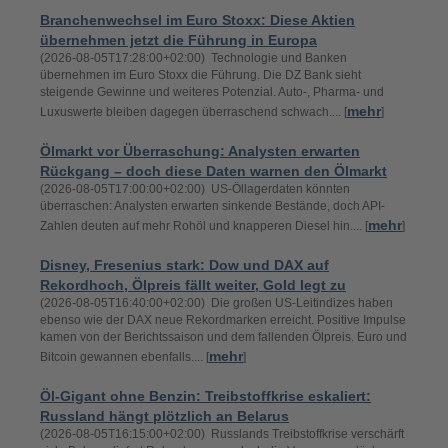
Branchenwechsel im Euro Stoxx: Diese Aktien
übernehmen jetzt die Führung in Europa
(2026-08-05T17:28:00+02:00) Technologie und Banken
übernehmen im Euro Stoxx die Führung. Die DZ Bank sieht
steigende Gewinne und weiteres Potenzial. Auto-, Pharma- und
mehr
Luxuswerte bleiben dagegen überraschend schwach.... [
]
Ölmarkt vor Überraschung: Analysten erwarten
Rückgang – doch diese Daten warnen den Ölmarkt
(2026-08-05T17:00:00+02:00) US-Öllagerdaten könnten
überraschen: Analysten erwarten sinkende Bestände, doch API-
mehr
Zahlen deuten auf mehr Rohöl und knapperen Diesel hin.... [
]
Disney, Fresenius stark: Dow und DAX auf
Rekordhoch, Ölpreis fällt weiter, Gold legt zu
(2026-08-05T16:40:00+02:00) Die großen US-Leitindizes haben
ebenso wie der DAX neue Rekordmarken erreicht. Positive Impulse
kamen von der Berichtssaison und dem fallenden Ölpreis. Euro und
mehr
Bitcoin gewannen ebenfalls.... [
]
Öl-Gigant ohne Benzin: Treibstoffkrise eskaliert:
Russland hängt plötzlich an Belarus
(2026-08-05T16:15:00+02:00) Russlands Treibstoffkrise verschärft