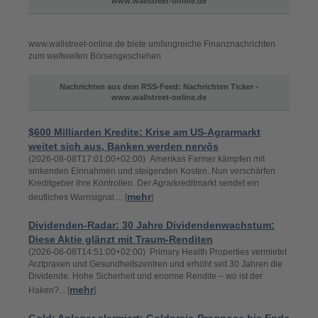
www.wallstreet-online.de
www.wallstreet-online.de biete umfangreiche Finanznachrichten
zum weltweiten Börsengeschehen
Nachrichten aus dem RSS-Feed: Nachrichten Ticker -
www.wallstreet-online.de
$600 Milliarden Kredite: Krise am US-Agrarmarkt
weitet sich aus, Banken werden nervös
(2026-08-08T17:01:00+02:00) Amerikas Farmer kämpfen mit
sinkenden Einnahmen und steigenden Kosten. Nun verschärfen
Kreditgeber ihre Kontrollen. Der Agrarkreditmarkt sendet ein
mehr
deutliches Warnsignal.... [
]
Dividenden-Radar: 30 Jahre Dividendenwachstum:
Diese Aktie glänzt mit Traum-Renditen
(2026-08-08T14:51:00+02:00) Primary Health Properties vermietet
Arztpraxen und Gesundheitszentren und erhöht seit 30 Jahren die
Dividende. Hohe Sicherheit und enorme Rendite – wo ist der
mehr
Haken?... [
]