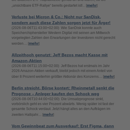
mehr
„unsichtbare ETF-Rallye“ bereits gestartet ist!... [
]
Verluste bei Micron & Co.: Nicht nur SanDisk,
sondern auch diese Zahlen sorgen jetzt für Ärger!
(2026-08-06T11:43:00+02:00) Wie SanDisk konnte auch
Speicherchiphersteller Western Digital mit seinen am Mittwoch
vorgelegten Zahlen den Erwartungen der Investoren nicht gerecht
mehr
werden.... [
]
Allzeithoch genutzt: Jeff Bezos macht Kasse mit
Amazon-Aktien
(2026-08-06T11:15:00+02:00) Jeff Bezos hat erstmals im Jahr
2026 Amazon-Aktien verkauft, bleibt jedoch mit einem Anteil von
mehr
über 8 Prozent weiterhin größter Aktionär des Konzerns.... [
]
Berlin streicht, Börse kontert: Rheinmetall senkt die
Prognose – Anleger kaufen den Schock weg
(2026-08-06T10:44:00+02:00) Die Umsatzprognose sinkt,
vorbörslich geht es vier Prozent abwärts. Wenig später ist fast der
gesamte Schock verdaut. Jetzt hängt alles an den Aufträgen im
mehr
zweiten Halbjahr.... [
]
Vom Gewinnbeat zum Ausverkauf: Erst Figma, dann