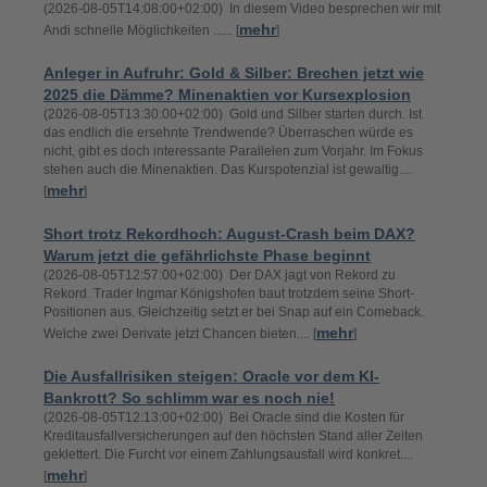
(2026-08-05T14:08:00+02:00) In diesem Video besprechen wir mit
mehr
Andi schnelle Möglichkeiten ...... [
]
Anleger in Aufruhr: Gold & Silber: Brechen jetzt wie
2025 die Dämme? Minenaktien vor Kursexplosion
(2026-08-05T13:30:00+02:00) Gold und Silber starten durch. Ist
das endlich die ersehnte Trendwende? Überraschen würde es
nicht, gibt es doch interessante Parallelen zum Vorjahr. Im Fokus
stehen auch die Minenaktien. Das Kurspotenzial ist gewaltig....
mehr
[
]
Short trotz Rekordhoch: August-Crash beim DAX?
Warum jetzt die gefährlichste Phase beginnt
(2026-08-05T12:57:00+02:00) Der DAX jagt von Rekord zu
Rekord. Trader Ingmar Königshofen baut trotzdem seine Short-
Positionen aus. Gleichzeitig setzt er bei Snap auf ein Comeback.
mehr
Welche zwei Derivate jetzt Chancen bieten.... [
]
Die Ausfallrisiken steigen: Oracle vor dem KI-
Bankrott? So schlimm war es noch nie!
(2026-08-05T12:13:00+02:00) Bei Oracle sind die Kosten für
Kreditausfallversicherungen auf den höchsten Stand aller Zeiten
geklettert. Die Furcht vor einem Zahlungsausfall wird konkret....
mehr
[
]