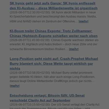
SK hynix geht jetzt aufs Ganze: SK hynix entfesselt
den KI-Ausbau – diese Milliardenwette ist gigantisch
(2026-08-07T12:30:00+02:00) SK hynix steckt Milliarden in neue
KI-Speicherfabriken und beschleunigt den Ausbau massiv. Nvidia,
mehr
HBM und NAND stehen im Zentrum der Offensive.... [
]
KI-Boom treibt Chinas Exporte: Trotz Zollhammer:
Chinas Hightech-Exporte schießen weiter nach oben
(2026-08-07T11:45:00+02:00) Chinas Exporte wachsen stärker als
erwartet. KI, Hightech und Autos treiben – doch neue Zölle und der
mehr
schwache Binnenkonsum bleiben Risiken.... [
]
Long-Position geht nicht auf: Crash-Prophet Michael
Burry blamiert sich: Diese Wette taugt wirklich gar
nichts
(2026-08-07T10:58:00+02:00) Michael Burry wettet prominent
gegen beliebte KI-Aktien, hält aber auch einige Long-Positionen,
daraus taugt Online-Wettanbieter DraftKings jedoch gar nichts....
mehr
[
]
Entscheidung vertagt: Bitcoin fällt: US-Senat
verschiebt Clarity Act auf September
(2026-08-07T10:15:00+02:00) Der US-Senat vertagt den Clarity Act
bis nach der Sommerpause. Bitcoin und Altcoins fallen – jetzt