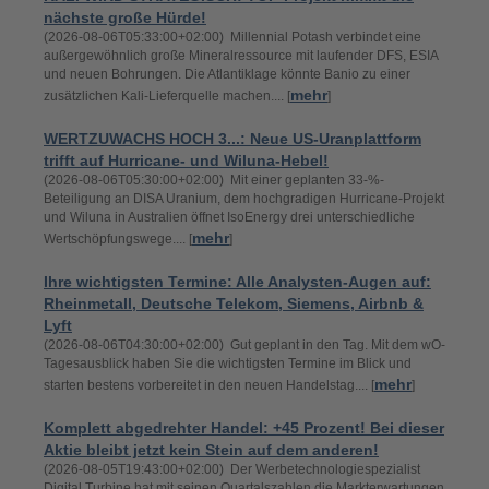
nächste große Hürde!
(2026-08-06T05:33:00+02:00) Millennial Potash verbindet eine
außergewöhnlich große Mineralressource mit laufender DFS, ESIA
und neuen Bohrungen. Die Atlantiklage könnte Banio zu einer
mehr
zusätzlichen Kali-Lieferquelle machen.... [
]
WERTZUWACHS HOCH 3...: Neue US-Uranplattform
trifft auf Hurricane- und Wiluna-Hebel!
(2026-08-06T05:30:00+02:00) Mit einer geplanten 33-%-
Beteiligung an DISA Uranium, dem hochgradigen Hurricane-Projekt
und Wiluna in Australien öffnet IsoEnergy drei unterschiedliche
mehr
Wertschöpfungswege.... [
]
Ihre wichtigsten Termine: Alle Analysten-Augen auf:
Rheinmetall, Deutsche Telekom, Siemens, Airbnb &
Lyft
(2026-08-06T04:30:00+02:00) Gut geplant in den Tag. Mit dem wO-
Tagesausblick haben Sie die wichtigsten Termine im Blick und
mehr
starten bestens vorbereitet in den neuen Handelstag.... [
]
Komplett abgedrehter Handel: +45 Prozent! Bei dieser
Aktie bleibt jetzt kein Stein auf dem anderen!
(2026-08-05T19:43:00+02:00) Der Werbetechnologiespezialist
Digital Turbine hat mit seinen Quartalszahlen die Markterwartungen