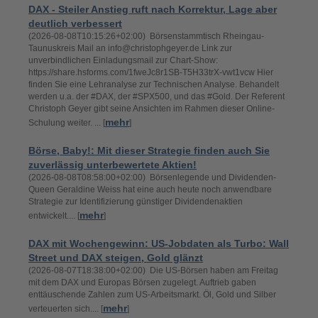
DAX - Steiler Anstieg ruft nach Korrektur, Lage aber
deutlich verbessert
(2026-08-08T10:15:26+02:00) Börsenstammtisch Rheingau-
Taunuskreis Mail an info@christophgeyer.de Link zur
unverbindlichen Einladungsmail zur Chart-Show:
https://share.hsforms.com/1fweJc8r1SB-T5H33trX-vwt1vcw Hier
finden Sie eine Lehranalyse zur Technischen Analyse. Behandelt
werden u.a. der #DAX, der #SPX500, und das #Gold. Der Referent
Christoph Geyer gibt seine Ansichten im Rahmen dieser Online-
mehr
Schulung weiter. ... [
]
Börse, Baby!: Mit dieser Strategie finden auch Sie
zuverlässig unterbewertete Aktien!
(2026-08-08T08:58:00+02:00) Börsenlegende und Dividenden-
Queen Geraldine Weiss hat eine auch heute noch anwendbare
Strategie zur Identifizierung günstiger Dividendenaktien
mehr
entwickelt.... [
]
DAX mit Wochengewinn: US-Jobdaten als Turbo: Wall
Street und DAX steigen, Gold glänzt
(2026-08-07T18:38:00+02:00) Die US-Börsen haben am Freitag
mit dem DAX und Europas Börsen zugelegt. Auftrieb gaben
enttäuschende Zahlen zum US-Arbeitsmarkt. Öl, Gold und Silber
mehr
verteuerten sich.... [
]