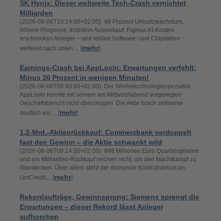
SK Hynix: Dieser weltweite Tech-Crash vernichtet
Milliarden
(2026-08-06T10:14:00+02:00) 48 Prozent Umsatzwachstum,
höhere Prognose, trotzdem Ausverkauf: Figmas KI-Kosten
erschrecken Anleger – und reißen Software- und Chipaktien
mehr
weltweit nach unten.... [
]
Earnings-Crash bei AppLovin: Erwartungen verfehlt:
Minus 30 Prozent in wenigen Minuten!
(2026-08-06T09:43:00+02:00) Der Werbetechnologiespezialist
AppLovin konnte mit seinem am Mittwochabend vorgelegten
Geschäftsbericht nicht überzeugen. Die Aktie brach zeitweise
mehr
deutlich ein.... [
]
1,2-Mrd.-Aktienrückkauf: Commerzbank verdoppelt
fast den Gewinn – die Aktie schwankt wild
(2026-08-06T09:14:00+02:00) 898 Millionen Euro Quartalsgewinn
und ein Milliarden-Rückkauf reichen nicht, um den Machtkampf zu
überdecken. Über allem steht der drohende Kontrollverlust an
mehr
UniCredit.... [
]
Rekordaufträge, Gewinnsprung: Siemens sprengt die
Erwartungen – dieser Rekord lässt Anleger
aufhorchen