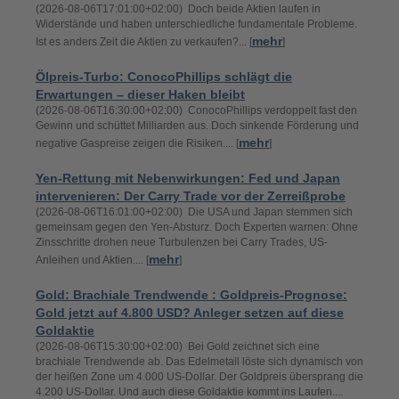
(2026-08-06T17:01:00+02:00) Doch beide Aktien laufen in
Widerstände und haben unterschiedliche fundamentale Probleme.
mehr
Ist es anders Zeit die Aktien zu verkaufen?... [
]
Ölpreis-Turbo: ConocoPhillips schlägt die
Erwartungen – dieser Haken bleibt
(2026-08-06T16:30:00+02:00) ConocoPhillips verdoppelt fast den
Gewinn und schüttet Milliarden aus. Doch sinkende Förderung und
mehr
negative Gaspreise zeigen die Risiken.... [
]
Yen-Rettung mit Nebenwirkungen: Fed und Japan
intervenieren: Der Carry Trade vor der Zerreißprobe
(2026-08-06T16:01:00+02:00) Die USA und Japan stemmen sich
gemeinsam gegen den Yen-Absturz. Doch Experten warnen: Ohne
Zinsschritte drohen neue Turbulenzen bei Carry Trades, US-
mehr
Anleihen und Aktien.... [
]
Gold: Brachiale Trendwende : Goldpreis-Prognose:
Gold jetzt auf 4.800 USD? Anleger setzen auf diese
Goldaktie
(2026-08-06T15:30:00+02:00) Bei Gold zeichnet sich eine
brachiale Trendwende ab. Das Edelmetall löste sich dynamisch von
der heißen Zone um 4.000 US-Dollar. Der Goldpreis übersprang die
4.200 US-Dollar. Und auch diese Goldaktie kommt ins Laufen....