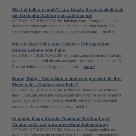
Wie tief fällt sie noch?: Lira-Crash: So entwickelt sich
die türkische Währung bis Jahresende
(2026-08-04T16:59:00+02:00) Inflation, teure Energie und eine
schwache Wirtschaft setzen die türkische Lira unter Druck. Drei
mehr
Szenarien zeigen, wo sie Ende 2026 stehen könnte.... [
]
Micron: Das KI-Monster Crasht – Schnäppchen
Deines Lebens oder Falle
(2026-08-04T16:30:00+02:00) Am Ende zeige ich dir im Chart die
Zone, in der ich bereit bin einzusteigen – und warum mir minus 40
mehr
Prozent dafür noch nicht gereicht haben.... [
]
Börse, Baby!: Diese Aktien sind weniger wert als ihre
Einzelteile – Chance oder Falle?
(2026-08-04T16:26:00+02:00) Lufthansa ist fast so viel wert wie
ihre Flugzeuge. Auch bei Volkswagen und Porsche locken enorme
Abschläge. Doch hinter dem vermeintlichen Schnäppchen kann
mehr
eine gefährliche Value-Falle lauern.... [
]
KI gegen Mega-Brände: Nächster Großauftrag?
Volatus setzt auf autonome Feuerbekämpfung
(2026-08-04T16:00:00+02:00) Volatus und Singular wollen das
autonome Schwerlastflugzeug FlyOx 1 für Waldbrandbekämpfung,