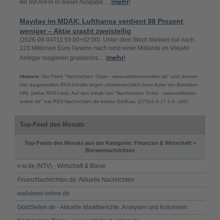
mehr
wir mit AnFin in dieser Ausgabe.... [
]
Mayday im MDAX: Lufthansa verdient 88 Prozent
weniger – Aktie crasht zweistellig
(2026-08-04T11:59:00+02:00) Unter dem Strich bleiben nur noch
123 Millionen Euro Gewinn nach rund einer Milliarde im Vorjahr.
mehr
Anleger reagieren gnadenlos.... [
]
Hinweis:
Der Feed "Nachrichten Ticker - www.wallstreet-online.de" und dessen
hier dargestellten RSS-Inhalte liegen urheberrechtlich beim Autor der Betreiber-
URL (siehe RSS-Link). Auf den Inhalt von "Nachrichten Ticker - www.wallstreet-
online.de" hat RSS-Nachrichten.de keinen Einfluss. (27310-3-17-1-0--100)
Top-Feed des Monats
Top-Feeds des Monats aus der Kategorie: Finanzen & Wirtschaft >
Börsennachrichten
n-tv.de (NTV) - Wirtschaft & Börse
FinanzNachrichten.de: Aktuelle Nachrichten
wallstreet-online.de
GoldSeiten.de - Aktuelle Marktberichte, Analysen und Kolumnen