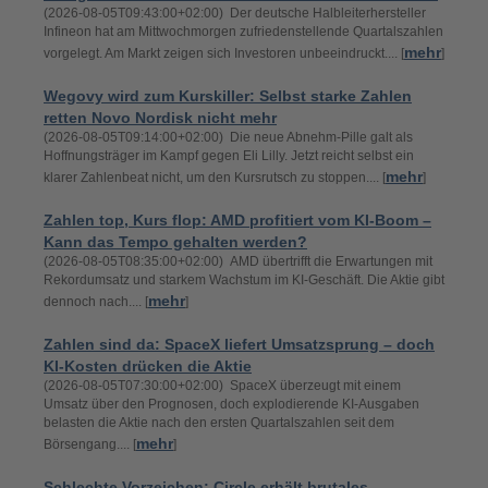
(2026-08-05T09:43:00+02:00) Der deutsche Halbleiterhersteller
Infineon hat am Mittwochmorgen zufriedenstellende Quartalszahlen
mehr
vorgelegt. Am Markt zeigen sich Investoren unbeeindruckt.... [
]
Wegovy wird zum Kurskiller: Selbst starke Zahlen
retten Novo Nordisk nicht mehr
(2026-08-05T09:14:00+02:00) Die neue Abnehm-Pille galt als
Hoffnungsträger im Kampf gegen Eli Lilly. Jetzt reicht selbst ein
mehr
klarer Zahlenbeat nicht, um den Kursrutsch zu stoppen.... [
]
Zahlen top, Kurs flop: AMD profitiert vom KI-Boom –
Kann das Tempo gehalten werden?
(2026-08-05T08:35:00+02:00) AMD übertrifft die Erwartungen mit
Rekordumsatz und starkem Wachstum im KI-Geschäft. Die Aktie gibt
mehr
dennoch nach.... [
]
Zahlen sind da: SpaceX liefert Umsatzsprung – doch
KI-Kosten drücken die Aktie
(2026-08-05T07:30:00+02:00) SpaceX überzeugt mit einem
Umsatz über den Prognosen, doch explodierende KI-Ausgaben
belasten die Aktie nach den ersten Quartalszahlen seit dem
mehr
Börsengang.... [
]
Schlechte Vorzeichen: Circle erhält brutales