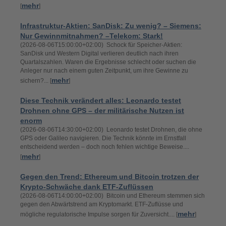
mehr
[
]
Infrastruktur-Aktien: SanDisk: Zu wenig? – Siemens:
Nur Gewinnmitnahmen? –Telekom: Stark!
(2026-08-06T15:00:00+02:00) Schock für Speicher-Aktien:
SanDisk und Western Digital verlieren deutlich nach ihren
Quartalszahlen. Waren die Ergebnisse schlecht oder suchen die
Anleger nur nach einem guten Zeitpunkt, um ihre Gewinne zu
mehr
sichern?... [
]
Diese Technik verändert alles: Leonardo testet
Drohnen ohne GPS – der militärische Nutzen ist
enorm
(2026-08-06T14:30:00+02:00) Leonardo testet Drohnen, die ohne
GPS oder Galileo navigieren. Die Technik könnte im Ernstfall
entscheidend werden – doch noch fehlen wichtige Beweise....
mehr
[
]
Gegen den Trend: Ethereum und Bitcoin trotzen der
Krypto-Schwäche dank ETF-Zuflüssen
(2026-08-06T14:00:00+02:00) Bitcoin und Ethereum stemmen sich
gegen den Abwärtstrend am Kryptomarkt. ETF-Zuflüsse und
mehr
mögliche regulatorische Impulse sorgen für Zuversicht.... [
]