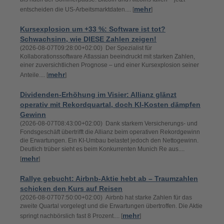
mehr
entscheiden die US-Arbeitsmarktdaten.... [
]
Kursexplosion um +33 %: Software ist tot?
Schwachsinn, wie DIESE Zahlen zeigen!
(2026-08-07T09:28:00+02:00) Der Spezialist für
Kollaborationssoftware Atlassian beeindruckt mit starken Zahlen,
einer zuversichtlichen Prognose – und einer Kursexplosion seiner
mehr
Anteile.... [
]
Dividenden-Erhöhung im Visier: Allianz glänzt
operativ mit Rekordquartal, doch KI-Kosten dämpfen
Gewinn
(2026-08-07T08:43:00+02:00) Dank starkem Versicherungs- und
Fondsgeschäft übertrifft die Allianz beim operativen Rekordgewinn
die Erwartungen. Ein KI-Umbau belastet jedoch den Nettogewinn.
Deutlich trüber sieht es beim Konkurrenten Munich Re aus....
mehr
[
]
Rallye gebucht: Airbnb-Aktie hebt ab – Traumzahlen
schicken den Kurs auf Reisen
(2026-08-07T07:50:00+02:00) Airbnb hat starke Zahlen für das
zweite Quartal vorgelegt und die Erwartungen übertroffen. Die Aktie
mehr
springt nachbörslich fast 8 Prozent.... [
]