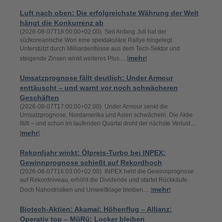
Luft nach oben: Die erfolgreichste Währung der Welt
hängt die Konkurrenz ab
(2026-08-07T18:00:00+02:00) Seit Anfang Juli hat der
südkoreanische Won eine spektakuläre Rallye hingelegt.
Unterstützt durch Milliardenflüsse aus dem Tech-Sektor und
mehr
steigende Zinsen winkt weiteres Plus.... [
]
Umsatzprognose fällt deutlich: Under Armour
enttäuscht – und warnt vor noch schwächeren
Geschäften
(2026-08-07T17:00:00+02:00) Under Armour senkt die
Umsatzprognose, Nordamerika und Asien schwächeln. Die Aktie
fällt – und schon im laufenden Quartal droht der nächste Verlust....
mehr
[
]
Rekordjahr winkt: Ölpreis-Turbo bei INPEX:
Gewinnprognose schießt auf Rekordhoch
(2026-08-07T16:03:00+02:00) INPEX hebt die Gewinnprognose
auf Rekordniveau, erhöht die Dividende und startet Rückkäufe.
mehr
Doch Nahostrisiken und Umweltklage bleiben.... [
]
Biotech-Aktien: Akamai: Höhenflug – Allianz:
Operativ top – MüRü: Locker bleiben