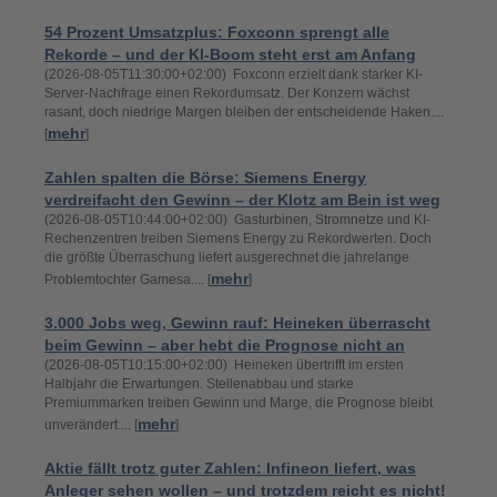
54 Prozent Umsatzplus: Foxconn sprengt alle
Rekorde – und der KI-Boom steht erst am Anfang
(2026-08-05T11:30:00+02:00) Foxconn erzielt dank starker KI-
Server-Nachfrage einen Rekordumsatz. Der Konzern wächst
rasant, doch niedrige Margen bleiben der entscheidende Haken....
mehr
[
]
Zahlen spalten die Börse: Siemens Energy
verdreifacht den Gewinn – der Klotz am Bein ist weg
(2026-08-05T10:44:00+02:00) Gasturbinen, Stromnetze und KI-
Rechenzentren treiben Siemens Energy zu Rekordwerten. Doch
die größte Überraschung liefert ausgerechnet die jahrelange
mehr
Problemtochter Gamesa.... [
]
3.000 Jobs weg, Gewinn rauf: Heineken überrascht
beim Gewinn – aber hebt die Prognose nicht an
(2026-08-05T10:15:00+02:00) Heineken übertrifft im ersten
Halbjahr die Erwartungen. Stellenabbau und starke
Premiummarken treiben Gewinn und Marge, die Prognose bleibt
mehr
unverändert.... [
]
Aktie fällt trotz guter Zahlen: Infineon liefert, was
Anleger sehen wollen – und trotzdem reicht es nicht!