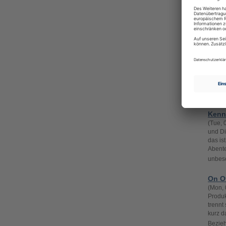
und Di
Meetin
bei mi
Dates 
Bezi
(Fri, 
und Di
heraus
dich g
vermeh
Kenn
(Tue, 
und Di
das is
Abente
unbesc
On O
(Mon, 
Produk
trennt
kurz d
Bezieh