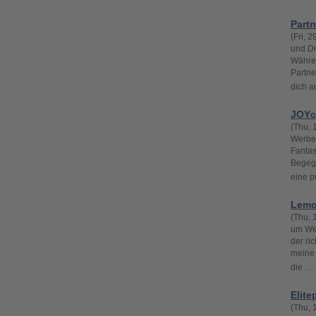
Partn
(Fri, 
und Di
Währen
Partne
dich a
JOYc
(Thu, 
Werbel
Fantas
Begegn
eine p
Lemo
(Thu, 
um Wer
der ric
meine 
die … 
Elite
(Thu, 