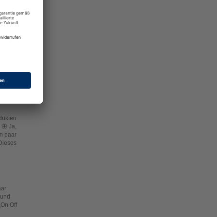
das
osen
ukten
 die
 du
f
dukten
 🦋 Ja,
in paar
 Dieses
aar
 und
„On Off