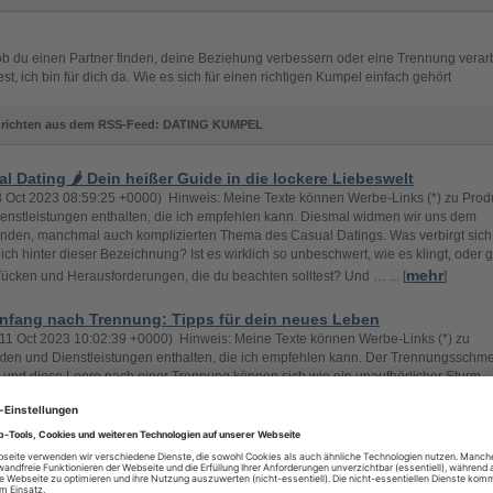
ob du einen Partner finden, deine Beziehung verbessern oder eine Trennung verar
st, ich bin für dich da. Wie es sich für einen richtigen Kumpel einfach gehört
richten aus dem RSS-Feed: DATING KUMPEL
l Dating 🌶️ Dein heißer Guide in die lockere Liebeswelt
13 Oct 2023 08:59:25 +0000) Hinweis: Meine Texte können Werbe-Links (*) zu Prod
enstleistungen enthalten, die ich empfehlen kann. Diesmal widmen wir uns dem
lnden, manchmal auch komplizierten Thema des Casual Datings. Was verbirgt sich
lich hinter dieser Bezeichnung? Ist es wirklich so unbeschwert, wie es klingt, oder g
mehr
ücken und Herausforderungen, die du beachten solltest? Und … ... [
]
nfang nach Trennung: Tipps für dein neues Leben
11 Oct 2023 10:02:39 +0000) Hinweis: Meine Texte können Werbe-Links (*) zu
ten und Dienstleistungen enthalten, die ich empfehlen kann. Der Trennungsschme
 und diese Leere nach einer Trennung können sich wie ein unaufhörlicher Sturm
en. Aber weißt du was? Auch der heftigste Sturm legt sich irgendwann und hinterläs
mehr
klaren, erneuerten Himmel. 🌤️ Dein „Neuanfang nach TrennungR... [
]
e Dating ❤️ – Der Guide für vielbeschäftigte Singles
10 Oct 2023 07:28:23 +0000) Hinweis: Meine Texte können Werbe-Links (*) zu Pr