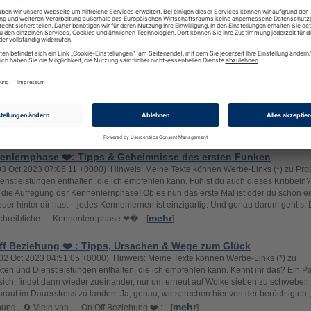
enstleistungen enthalten, die ich empfehlen kann. Im hektischen Alltag zwischen
gs und Deadlines bleibt oft wenig Raum für Romantik, nicht wahr? Zumindest war 
r so. Auch ich war lange Zeit Single und hatte einfach keine Lust mehr auf die endl
mehr
mit unpassenden Menschen. … Online Dating ❤️ – D... [
]
ehungspause 😔- Rettung oder Beziehungsende?
06 Oct 2023 08:33:19 +0000) Hinweis: Meine Texte können Werbe-Links (*) zu Prod
enstleistungen enthalten, die ich empfehlen kann. Willkommen auf der Reise durch
fordernde, aber oftmals erhellende Welt der Beziehungspause! 🚀 Vielleicht fühlst
erade verloren im Dschungel der Gefühle, oder die Fragezeichen über deinem Kop
mehr
ren sich, wenn du über eine Auszeit in der Liebe … Bez... [
]
enlernphase ❤️: Tipps & Geheimnisse des ersten Funken
03 Oct 2023 07:05:11 +0000) Hinweis: Meine Texte können Werbe-Links (*) zu Pro
enstleistungen enthalten, die ich empfehlen kann. Fühlst du auch dieses Kribbeln?
t die Aufregung der Kennenlernphase! Ob es nun das erste Mal ist oder du schon e
uer hinter dir hast – jedes Kennenlernen ist einzigartig. Und genau darum geht’s:
mehr
hreibliche … Kennenlernphase ❤�... [
]
ff Beziehung ❤️ : Tipps, Ursachen & Wege zum Glück
02 Oct 2023 04:51:05 +0000) Hinweis: Meine Texte können Werbe-Links (*) zu
ten und Dienstleistungen enthalten, die ich empfehlen kann. Kennt ihr das? Ein P
 sich, findet dann wieder zueinander, nur um erneut auf Wolke sieben zu schweben
arauf im Dauerstress zu landen. Ja, genau, wir sprechen hier von der berüchtigten 
mehr
ung„. 🔄 Viele von … On Off Beziehung ❤️ :... [
]