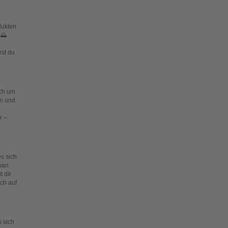
dukten
 🌅
rst du
ich um
en und
r –
s sich
wan
t dir
ch auf
 sich