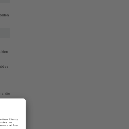
beiten
ukten
ibt es
rz, die
st
odukten