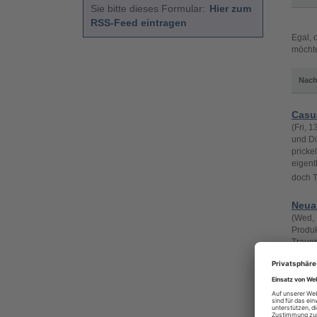
Sie bitte dieses Formular:
Hier zum
RSS-Feed eintragen
Egal, 
möchte
Nach
Casua
(Fri, 
und Di
pricke
eigent
doch T
Neua
(Wed, 
Produk
Trauer
anfühl
einen 
Onlin
(Tue, 