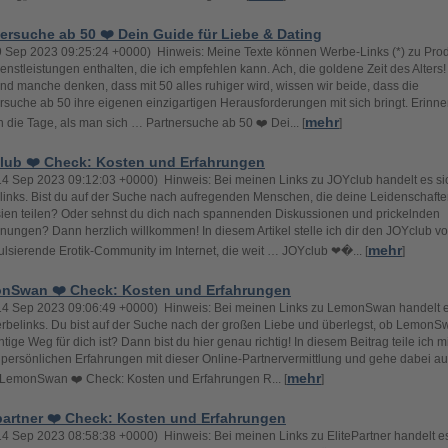
ersuche ab 50 ❤️ Dein Guide für Liebe & Dating
29 Sep 2023 09:25:24 +0000) Hinweis: Meine Texte können Werbe-Links (*) zu Pro
enstleistungen enthalten, die ich empfehlen kann. Ach, die goldene Zeit des Alters!
d manche denken, dass mit 50 alles ruhiger wird, wissen wir beide, dass die
rsuche ab 50 ihre eigenen einzigartigen Herausforderungen mit sich bringt. Erinne
mehr
n die Tage, als man sich … Partnersuche ab 50 ❤️ Dei... [
]
lub ❤️ Check: Kosten und Erfahrungen
14 Sep 2023 09:12:03 +0000) Hinweis: Bei meinen Links zu JOYclub handelt es s
inks. Bist du auf der Suche nach aufregenden Menschen, die deine Leidenschaft
ien teilen? Oder sehnst du dich nach spannenden Diskussionen und prickelnden
ungen? Dann herzlich willkommen! In diesem Artikel stelle ich dir den JOYclub vo
mehr
ulsierende Erotik-Community im Internet, die weit … JOYclub ❤�... [
]
nSwan ❤️ Check: Kosten und Erfahrungen
14 Sep 2023 09:06:49 +0000) Hinweis: Bei meinen Links zu LemonSwan handelt e
belinks. Du bist auf der Suche nach der großen Liebe und überlegst, ob LemonS
htige Weg für dich ist? Dann bist du hier genau richtig! In diesem Beitrag teile ich mi
persönlichen Erfahrungen mit dieser Online-Partnervermittlung und gehe dabei au
mehr
LemonSwan ❤️ Check: Kosten und Erfahrungen R... [
]
partner ❤️ Check: Kosten und Erfahrungen
14 Sep 2023 08:58:38 +0000) Hinweis: Bei meinen Links zu ElitePartner handelt es