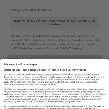
Beiträge des Deutschlandradio
Nachrichten aus dem RSS-Feed: www.dradio.de - Campus und
Karriere
Hinweis:
Der Feed "www.dradio.de - Campus und Karriere" und dessen hier
dargestellten RSS-Inhalte liegen urheberrechtlich beim Autor der Betreiber-URL
(siehe RSS-Link). Auf den Inhalt von "www.dradio.de - Campus und Karriere"
hat RSS-Nachrichten.de keinen Einfluss. (21547-15-87-0-0-f-log-)
Top-Feed des Monats
Top-Feeds des Monats aus der Kategorie: Beruf & Bildung > News
www.dradio.de - Campus und Karriere
Internet-fuer-Architekten.de - Online-Magazin
bmwi.de - Aktuelles: Ausbildung und Beruf