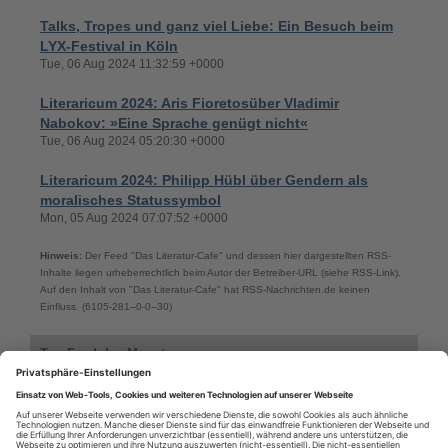
Talks, Tropes und ganz viel Liebe: Ein Besuch beim
LYX-Festival in Köln
Tue, 06 Aug 2024 11:32:59 +0000
Literaricum 2024: Aris Fioretosüber Vladimir
Nabokov: »Eine Sprache genügt nicht«
Tue, 06 Aug 2024 05:20:30 +0000
Literaricum 2024: Philipp Hübl über Gendern als
moralisches Statussymbol
Mon, 05 Aug 2024 07:07:52 +0000
Hinweis:
Der Feed "Das Literatur-Cafe" und dessen hier dargestellten RSS-
Inhalte liegen urheberrechtlich beim Autor der Betreiber-URL (siehe RSS-Link).
Auf den Inhalt von "Das Literatur-Cafe" hat RSS-Nachrichten.de keinen
Einfluss. (6105-281--0-0--30)
Top-Feed des Monats
Top-Feeds des Monats aus der Kategorie: Wissen
Hoaxilla - Der skeptische Podcast aus Münster