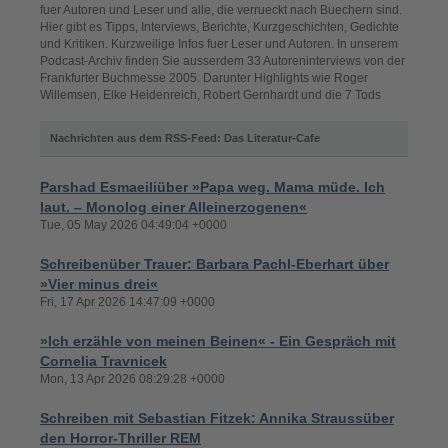
fuer Autoren und Leser und alle, die verrueckt nach Buechern sind.
Hier gibt es Tipps, Interviews, Berichte, Kurzgeschichten, Gedichte
und Kritiken. Kurzweilige Infos fuer Leser und Autoren. In unserem
Podcast-Archiv finden Sie ausserdem 33 Autoreninterviews von der
Frankfurter Buchmesse 2005. Darunter Highlights wie Roger
Willemsen, Elke Heidenreich, Robert Gernhardt und die 7 Tods
Nachrichten aus dem RSS-Feed: Das Literatur-Cafe
Parshad Esmaeiliüber »Papa weg. Mama müde. Ich
laut. – Monolog einer Alleinerzogenen«
Tue, 05 May 2026 04:49:04 +0000
Schreibenüber Trauer: Barbara Pachl-Eberhart über
»Vier minus drei«
Fri, 17 Apr 2026 14:47:09 +0000
»Ich erzähle von meinen Beinen« - Ein Gespräch mit
Cornelia Travnicek
Mon, 13 Apr 2026 08:29:28 +0000
Schreiben mit Sebastian Fitzek: Annika Straussüber
den Horror-Thriller REM