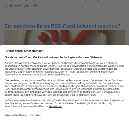
hierbei essenziell.
Sie möchten Ihren RSS-Feed bekannt machen?
Nutzen Sie unser RSS-Verzeichnis!
RSS FEED EINTRAGEN
RSS
·
RSS Reader
·
Podcatcher
·
RSSFeed eintragen
·
Verzeichnis