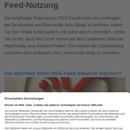
Feed-Nutzung
Die langfristige Nutzung von RSS-Feeds kann dazu beitragen,
die Sichtbarkeit und Reichweite Ihres Blogs zu erhöhen. Indem
Sie Ihre Inhalte kontinuierlich und automatisch verbreiten, stellen
Sie sicher, dass Ihre Leser immer auf dem Laufenden sind und
regelmäßig neue Inhalte erhalten. Dies fördert die Leserbindung
und kann dazu beitragen, Ihre Leserschaft stetig zu erweitern.
Sie möchten Ihren RSS-Feed bekannt machen?
Nutzen Sie unser RSS-Verzeichnis!
RSS FEED EINTRAGEN