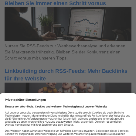
Bleiben Sie immer einen Schritt voraus
Nutzen Sie RSS-Feeds zur Wettbewerbsanalyse und erkennen
Sie Markttrends frühzeitig. Bleiben Sie der Konkurrenz einen
Schritt voraus mit unseren Tipps.
Linkbuilding durch RSS-Feeds: Mehr Backlinks
für Ihre Website
Steigern Sie Ihre Backlinks und Domain-Autorität mit RSS-Feeds.
Erfahren Sie effektive Strategien für erfolgreiches Linkbuilding.