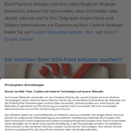
Best Practices befolgen und eine vollumfängliche Strategie
entwickeln, können Sie sicherstellen, dass Ihre Inhalte stets
aktuell, relevant und für Ihre Zielgruppe ansprechend sind.
Weitere Informationen zur Optimierung Ihrer Content-Strategie
finden Sie auf
Content Marketing Institute
,
Moz
, und
Search
Engine Journal
.
Sie möchten Ihren RSS-Feed bekannt machen?
Nutzen Sie unser RSS-Verzeichnis!
RSS FEED EINTRAGEN