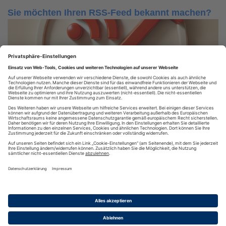
Sie möchten Ihren RSS-Feed bekannt machen?
Nutzen Sie unser RSS-Verzeichnis!
RSS FEED EINTRAGEN
RSS
·
RSS Reader
·
Podcatcher
·
RSSFeed eintragen
·
Verzeichnis
Datenschutzinformationen
·
Cookie-Einstellungen
·
Impressum · AGB
& Nutzungsbedingungen
·
Partnerprogramme
·
Sitemap