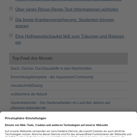
Über einen Rürup-Rente-Test Informationen einholen
Die beste Krankenversicherung: Studenten können
sparen
Eine Hollywoodschaukel lädt zum Träumen und Relaxen
ein
Top-Feed des Monats
Dach, Dächer, Dachbaustoffe in den Nachrichten
Einrichtungsbeispiele - die AquarianerCommunity
HaustechnikDialog
nullbarriere.de Aktuell
Gartenkalender - Die Gartenarbeiten im Lauf des Jahres auf
pflanzen-kalender.de
Fassadenbau / Gebäudehülle in den Nachrichten
Fenster und Fensterbau in den Nachrichten
Gartentipps.com