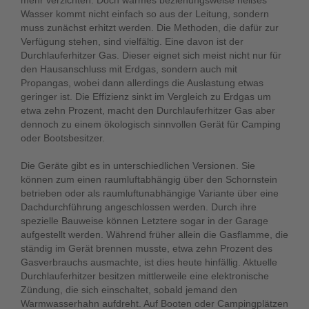
mehr verzichten. Doch warmes beziehungsweise heißes
Wasser kommt nicht einfach so aus der Leitung, sondern
muss zunächst erhitzt werden. Die Methoden, die dafür zur
Verfügung stehen, sind vielfältig. Eine davon ist der
Durchlauferhitzer Gas. Dieser eignet sich meist nicht nur für
den Hausanschluss mit Erdgas, sondern auch mit
Propangas, wobei dann allerdings die Auslastung etwas
geringer ist. Die Effizienz sinkt im Vergleich zu Erdgas um
etwa zehn Prozent, macht den Durchlauferhitzer Gas aber
dennoch zu einem ökologisch sinnvollen Gerät für Camping
oder Bootsbesitzer.
Die Geräte gibt es in unterschiedlichen Versionen. Sie
können zum einen raumluftabhängig über den Schornstein
betrieben oder als raumluftunabhängige Variante über eine
Dachdurchführung angeschlossen werden. Durch ihre
spezielle Bauweise können Letztere sogar in der Garage
aufgestellt werden. Während früher allein die Gasflamme, die
ständig im Gerät brennen musste, etwa zehn Prozent des
Gasverbrauchs ausmachte, ist dies heute hinfällig. Aktuelle
Durchlauferhitzer besitzen mittlerweile eine elektronische
Zündung, die sich einschaltet, sobald jemand den
Warmwasserhahn aufdreht. Auf Booten oder Campingplätzen