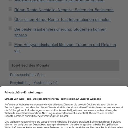
Angebotsvergleich mit dem Rürup-Rente-Rechner
Rürup Rente Nachteile: Negative Seiten der Basisrente
Über einen Rürup-Rente-Test Informationen einholen
Die beste Krankenversicherung: Studenten können
sparen
Eine Hollywoodschaukel lädt zum Träumen und Relaxen
ein
Top-Feed des Monats
Presseportal.de / Sport
Bodybuilding - Muskelbody.info
Presseportal.de / Sport
My Presseportal.de
Presseportal.de Sport
My Presseportal.de
Presseportal.de Sport