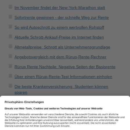
Im November findet der New-York-Marathon statt
Sofortrente gewinnen - der schnelle Weg zur Rente
So wird Autoschrott zu einem wertvollen Rohstoff
Aktuelle Schrott-Ankauf-Preise im Internet finden
Altmetallpreise: Schrott als Unternehmensgrundlage
Angebotsvergleich mit dem Rürup-Rente-Rechner
Rürup Rente Nachteile: Negative Seiten der Basisrente
Über einen Rürup-Rente-Test Informationen einholen
Die beste Krankenversicherung: Studenten können
sparen
Eine Hollywoodschaukel lädt zum Träumen und Relaxen
ein
Top-Feed des Monats