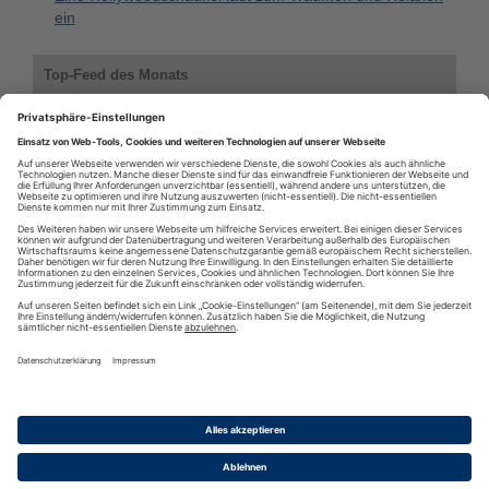
ein
Top-Feed des Monats
p2pPlus - Ein Blog rund um p2p - Kredite
Kreditvergleich mit Creditgude
Bilanz-Blog.de
Zwangsversteigerungs-Ratgeber
Duratio - Kreditvergleiche und Informationen zu Finanzierungen
RSS
·
RSS Reader
·
Podcatcher
·
RSSFeed eintragen
·
Verzeichnis
Datenschutzinformationen
·
Cookie-Einstellungen
·
Impressum · AGB
& Nutzungsbedingungen
·
Partnerprogramme
·
Sitemap